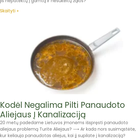
jis nepatektų į gamtą ir nesukeltų žąlos?
Skaityti »
Kodėl Negalima Pilti Panaudoto
Aliejaus Į Kanalizaciją
20 metų padedame Lietuvos įmonėms išspręsti panaudoto
aliejaus problemą Turite Aliejaus? ⟶ Ar kada nors susimąstėte,
kur keliauja panaudotas aliejus, kai jį supilate į kanalizaciją?